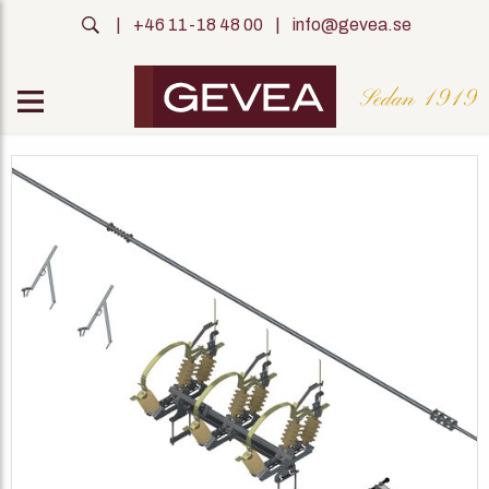
|
+46 11-18 48 00
|
info@gevea.se