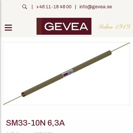
|
+46 11-18 48 00
|
info@gevea.se
SM33-10N 6,3A