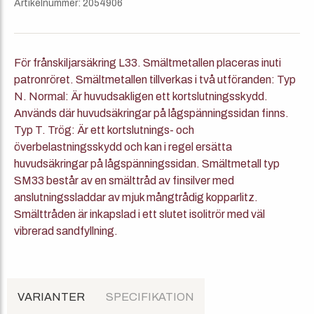
Artikelnummer: 2054906
För frånskiljarsäkring L33. Smältmetallen placeras inuti
patronröret. Smältmetallen tillverkas i två utföranden: Typ
N. Normal: Är huvudsakligen ett kortslutningsskydd.
Används där huvudsäkringar på lågspänningssidan finns.
Typ T. Trög: Är ett kortslutnings- och
överbelastningsskydd och kan i regel ersätta
huvudsäkringar på lågspänningssidan. Smältmetall typ
SM33 består av en smälttråd av finsilver med
anslutningssladdar av mjuk mångtrådig kopparlitz.
Smälttråden är inkapslad i ett slutet isolitrör med väl
vibrerad sandfyllning.
VARIANTER
SPECIFIKATION