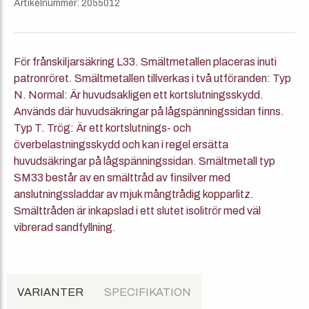
Artikelnummer: 2055012
För frånskiljarsäkring L33. Smältmetallen placeras inuti
patronröret. Smältmetallen tillverkas i två utföranden: Typ
N. Normal: Är huvudsakligen ett kortslutningsskydd.
Används där huvudsäkringar på lågspänningssidan finns.
Typ T. Trög: Är ett kortslutnings- och
överbelastningsskydd och kan i regel ersätta
huvudsäkringar på lågspänningssidan. Smältmetall typ
SM33 består av en smälttråd av finsilver med
anslutningssladdar av mjuk mångtrådig kopparlitz.
Smälttråden är inkapslad i ett slutet isolitrör med väl
vibrerad sandfyllning.
VARIANTER
SPECIFIKATION