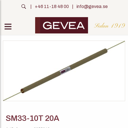
|
+46 11-18 48 00
|
info@gevea.se
SM33-10T 20A