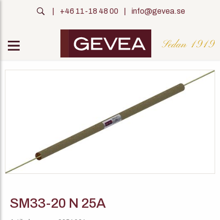
|
+46 11-18 48 00
|
info@gevea.se
SM33-20 N 25A