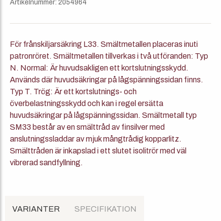
Artikelnummer: 2054964
För frånskiljarsäkring L33. Smältmetallen placeras inuti
patronröret. Smältmetallen tillverkas i två utföranden: Typ
N. Normal: Är huvudsakligen ett kortslutningsskydd.
Används där huvudsäkringar på lågspänningssidan finns.
Typ T. Trög: Är ett kortslutnings- och
överbelastningsskydd och kan i regel ersätta
huvudsäkringar på lågspänningssidan. Smältmetall typ
SM33 består av en smälttråd av finsilver med
anslutningssladdar av mjuk mångtrådig kopparlitz.
Smälttråden är inkapslad i ett slutet isolitrör med väl
vibrerad sandfyllning.
VARIANTER
SPECIFIKATION