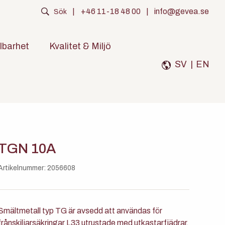
|
+46 11-18 48 00
|
info@gevea.se
Sök
lbarhet
Kvalitet & Miljö
SV
|
EN
TGN 10A
Artikelnummer: 2056608
Smältmetall typ TG är avsedd att användas för
frånskiljarsäkringar L33 utrustade med utkastarfjädrar.