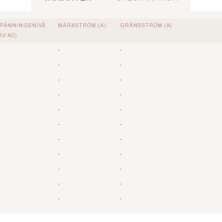
PÄNNINGSNIVÅ
MÄRKSTRÖM (A)
GRÄNSSTRÖM (A)
KV AC)
-
-
-
-
-
-
-
-
-
-
-
-
-
-
-
-
-
-
-
-
-
-