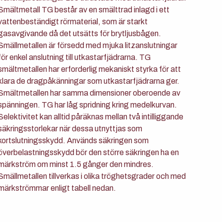
Smältmetall TG består av en smälttrad inlagd i ett
vattenbeständigt rörmaterial, som är starkt
gasavgivande då det utsätts för brytljusbågen.
Smällmetallen är försedd med mjuka litzanslutningar
för enkel anslutning till utkastarfjädrarna. TG
smältmetallen har erforderlig mekaniskt styrka för att
klara de dragpåkänningar som utkastarfjädrarna ger.
Smältmetallen har samma dimensioner oberoende av
spänningen. TG har låg spridning kring medelkurvan.
Selektivitet kan alltid påräknas mellan två intilliggande
säkringsstorlekar när dessa utnyttjas som
kortslutningsskydd. Används säkringen som
överbelastningsskydd bör den större säkringen ha en
märkström om minst 1.5 gånger den mindres.
Smällmetallen tillverkas i olika tröghetsgrader och med
märkströmmar enligt tabell nedan.