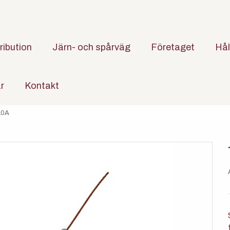
ribution
Järn- och spårväg
Företaget
Hål
är
Kontakt
10A