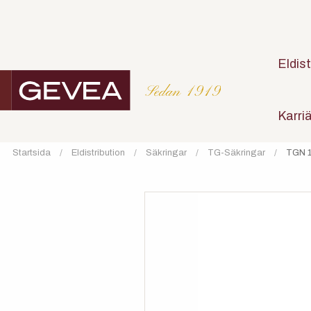
Eldist
Karri
Startsida
Eldistribution
Säkringar
TG-Säkringar
TGN 