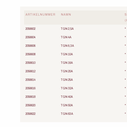
ARTIKELNUMMER
NAMN
S
(
2056602
TGN 2,5A
*
2056604
TGN 4A
*
2056606
TGN 6,3A
*
2056608
TGN 10A
*
2056610
TGN 16A
*
2056612
TGN 20A
*
2056614
TGN 25A
*
2056616
TGN 32A
*
2056618
TGN 40A
*
2056620
TGN 50A
*
2056622
TGN 63A
*